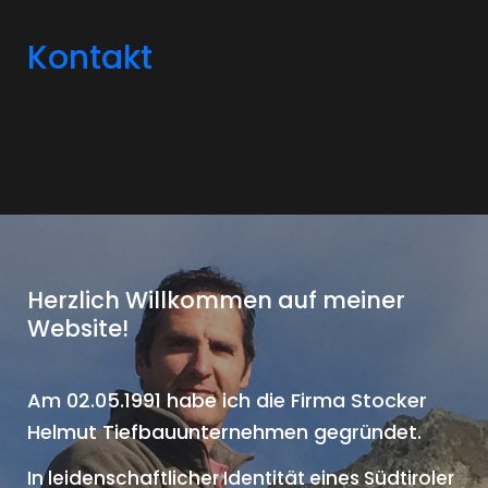
Kontakt
Herzlich Willkommen auf meiner
Website!
Am 02.05.1991 habe ich die Firma
Stocker
Helmut Tiefbauunternehmen
gegründet.
In leidenschaftlicher Identität eines Südtiroler