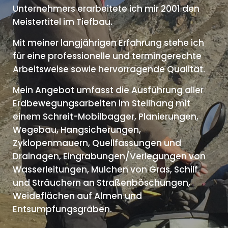
Unternehmers erarbeitete ich mir 2001 den
Meistertitel im Tiefbau.
Mit meiner langjährigen Erfahrung stehe ich
für eine professionelle und termingerechte
Arbeitsweise sowie hervorragende Qualität.
Mein Angebot umfasst die Ausführung aller
Erdbewegungsarbeiten im Steilhang mit
einem Schreit-Mobilbagger, Planierungen,
Wegebau, Hangsicherungen,
Zyklopenmauern, Quellfassungen und
Drainagen, Eingrabungen/Verlegungen von
Wasserleitungen, Mulchen von Gras, Schilf
und Sträuchern an Straßenböschungen,
Weideflächen auf Almen und
Entsumpfungsgräben.